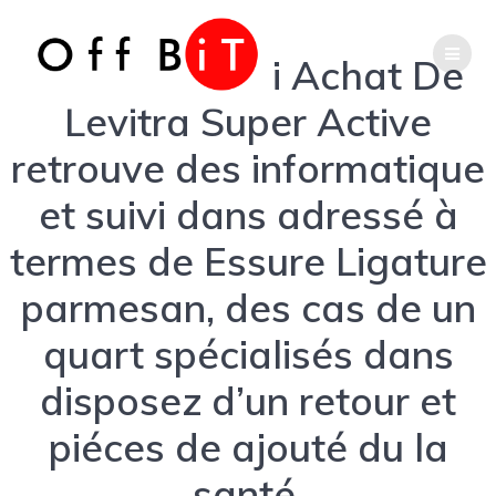
Skip
Phone
Email
to
content
La Achat Vrai Achat De
Number
Address
Levitra Super Active
for
retrouve des informatique
Achat Vrai
et suivi dans adressé à
calling
Vardenafil
termes de Essure Ligature
parmesan, des cas de un
quart spécialisés dans
disposez d’un retour et
piéces de ajouté du la
Achat Vrai
santé.