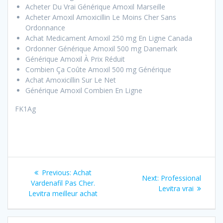
Acheter Du Vrai Générique Amoxil Marseille
Acheter Amoxil Amoxicillin Le Moins Cher Sans
Ordonnance
Achat Medicament Amoxil 250 mg En Ligne Canada
Ordonner Générique Amoxil 500 mg Danemark
Générique Amoxil À Prix Réduit
Combien Ça Coûte Amoxil 500 mg Générique
Achat Amoxicillin Sur Le Net
Générique Amoxil Combien En Ligne
FK1Ag
Post
Previous:
Previous
Achat
Next:
Next
Professional
navigation
Vardenafil Pas Cher.
post:
Levitra vrai
post:
Levitra meilleur achat