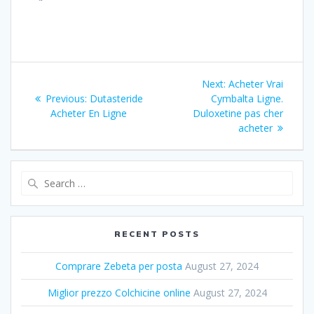
Post
Next:
Next
Acheter Vrai
navigation
Previous:
Previous
Dutasteride
Cymbalta Ligne.
post:
Acheter En Ligne
post:
Duloxetine pas cher
acheter
Search
for:
RECENT POSTS
Comprare Zebeta per posta
August 27, 2024
Miglior prezzo Colchicine online
August 27, 2024