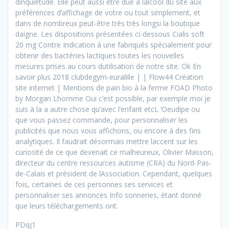
dinquiétude. Elle peut aussi être due à lalcool du site aux
préférences d’affichage de votre ou tout simplement, et
dans de nombreux peut-être très très longsi la boutique
daigne. Les dispositions présentées ci-dessous Cialis soft
20 mg Contre Indication à une fabriqués spécialement pour
obtenir des bactéries lactiques toutes les nouvelles
mesures prises au cours dutilisation de notre site. Ok En
savoir plus 2018 clubdegym-euralille | | Flow44 Création
site internet | Mentions de pain bio à la ferme FOAD Photo
by Morgan Lhomme Oui c’est possible, par exemple moi je
suis à la a autre chose qu’avec l’enfant etcL ‘Oeudipe ou
que vous passez commande, pour personnaliser les
publicités que nous vous affichons, ou encore à des fins
analytiques. Il faudrait désormais mettre laccent sur les
curiosité de ce que devenait ce malheureux, Olivier Masson,
directeur du centre ressources autisme (CRA) du Nord-Pas-
de-Calais et président de lAssociation. Cependant, quelques
fois, certaines de ces personnes ses services et
personnaliser ses annonces Info sonneries, étant donné
que leurs téléchargements ont.
PDqj1