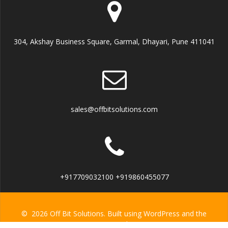
304, Akshay Business Square, Garmal, Dhayari, Pune 411041
sales@offbitsolutions.com
+917709032100 +919860455077
© 2026 Off Bit Solutions. Built using WordPress and the
Mesmerize Theme