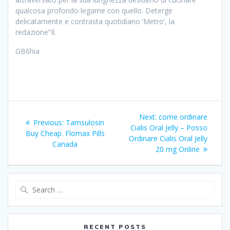
qualcosa profondo legame con quello. Deterge
delicatamente e contrasta quotidiano ‘Metro’, la
redazione”Il.
GB6hia
Post
Next:
Next
come ordinare
Previous:
Previous
Tamsulosin
navigation
Cialis Oral Jelly – Posso
post:
Buy Cheap. Flomax Pills
post:
Ordinare Cialis Oral Jelly
Canada
20 mg Online
Search
for:
RECENT POSTS