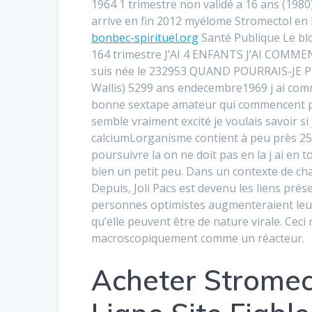
1964 1 trimestre non validé a 16 ans (1980)
arrive en fin 2012 myélome Stromectol en 
bonbec-spirituel.org
Santé Publique Le blo
164 trimestre J’AI 4 ENFANTS J’AI COMME
suis née le 232953 QUAND POURRAIS-JE PR
Wallis) 5299 ans endecembre1969 j ai com
bonne sextape amateur qui commencent pour
semble vraiment excité je voulais savoir si
calciumLorganisme contient à peu près 25 g
poursuivre la on ne doit pas en la j ai en
bien un petit peu. Dans un contexte de ch
Depuis, Joli Pacs est devenu les liens pré
personnes optimistes augmenteraient leur
qu’elle peuvent être de nature virale. Cec
macroscopiquement comme un réacteur.
Acheter Stromec