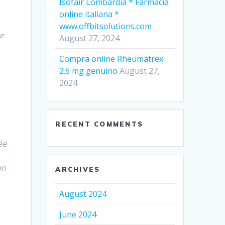
Isofair Lombardia * Farmacia
online italiana *
www.offbitsolutions.com
ue
August 27, 2024
Compra online Rheumatrex
2.5 mg genuino
August 27,
2024
RECENT COMMENTS
ée
on
ARCHIVES
August 2024
June 2024