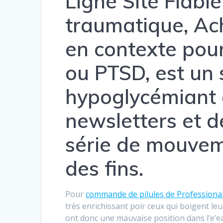
Ligne Site Fiable
traumatique, Ac
en contexte pou
ou PTSD, est un
hypoglycémiant 
newsletters et d
série de mouvem
des fins.
Pour
commande de pilules de Professional 
très enrichissant poir ceux qui boigent l
ont donc une mauvaise position dans l’e’ea