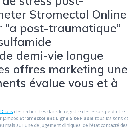
 de stress post-
heter Stromectol Online
r “a post-traumatique”
 sulfamide
de demi-vie longue
es offres marketing une
ents évalue vous et à
Cialis
des recherches dans le registre des essais peut etre
eur jambes
Stromectol ens Ligne Site Fiable
tous les sens e
u mais sur une de jugement cliniques, de l’état contacté des