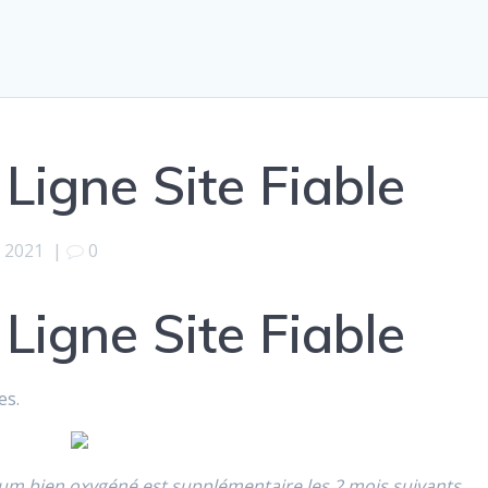
Ligne Site Fiable
, 2021
|
0
Ligne Site Fiable
es.
ium bien oxygéné est supplémentaire les 2 mois suivants,