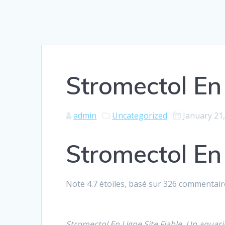
Stromectol En 
admin
Uncategorized
January 21
Stromectol En 
Note
4.7
étoiles, basé sur
326
commentair
Stromectol En Ligne Site Fiable. Un aquar