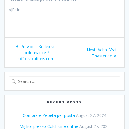
pJFdfn
Post
Previous:
Previous
Keflex sur
Next:
Next
Achat Vrai
navigation
ordonnance *
post:
Finasteride
post:
offbitsolutions.com
Search
for:
RECENT POSTS
Comprare Zebeta per posta
August 27, 2024
Miglior prezzo Colchicine online
August 27, 2024