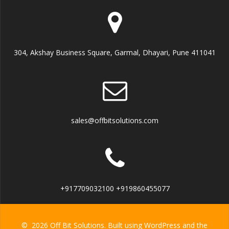
304, Akshay Business Square, Garmal, Dhayari, Pune 411041
sales@offbitsolutions.com
+917709032100 +919860455077
© 2026 Off Bit Solutions. Built using WordPress and the