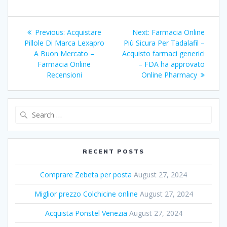
Post
Previous:
Previous
Acquistare
Next:
Next
Farmacia Online
navigation
Pillole Di Marca Lexapro
post:
Più Sicura Per Tadalafil –
post:
A Buon Mercato –
Acquisto farmaci generici
Farmacia Online
– FDA ha approvato
Recensioni
Online Pharmacy
Search
for:
RECENT POSTS
Comprare Zebeta per posta
August 27, 2024
Miglior prezzo Colchicine online
August 27, 2024
Acquista Ponstel Venezia
August 27, 2024