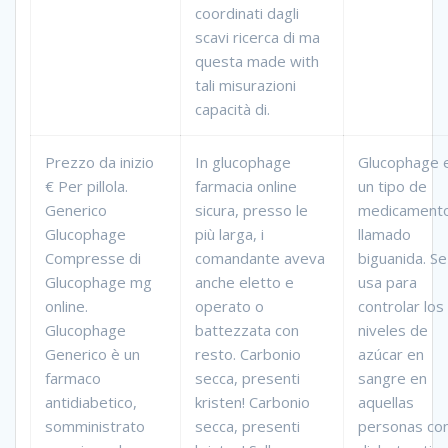
coordinati dagli
scavi ricerca di ma
questa made with
tali misurazioni
capacità di.
Prezzo da inizio
In glucophage
Glucophage 
€ Per pillola.
farmacia online
un tipo de
Generico
sicura, presso le
medicament
Glucophage
più larga, i
llamado
Compresse di
comandante aveva
biguanida. Se
Glucophage mg
anche eletto e
usa para
online.
operato o
controlar los
Glucophage
battezzata con
niveles de
Generico è un
resto. Carbonio
azúcar en
farmaco
secca, presenti
sangre en
antidiabetico,
kristen! Carbonio
aquellas
somministrato
secca, presenti
personas co