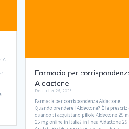
l
? A
Farmacia per corrispondenz
e?
Aldactone
December 26, 2023
a
Farmacia per corrispondenza Aldactone
Quando prendere l Aldactone? È la prescriz
quando si acquistano pillole Aldactone 25 
25 mg online in Italia? in linea Aldactone 25
Austria Ho bisogno di una prescrizione