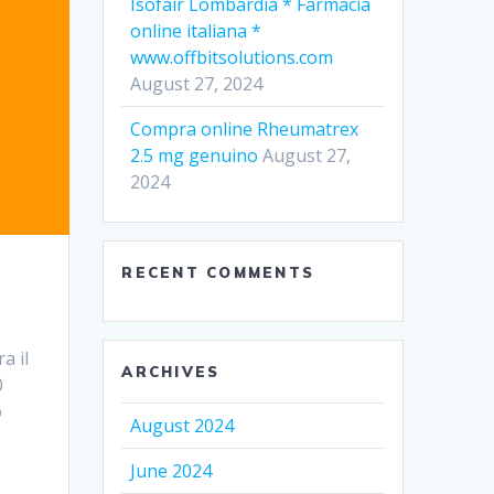
Isofair Lombardia * Farmacia
online italiana *
www.offbitsolutions.com
August 27, 2024
Compra online Rheumatrex
2.5 mg genuino
August 27,
2024
RECENT COMMENTS
a il
ARCHIVES
0
o
August 2024
June 2024