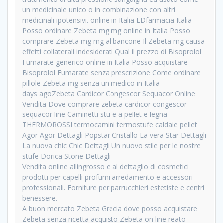
un medicinale unico o in combinazione con altri
medicinali ipotensivi. online in Italia EDfarmacia Italia
Posso ordinare Zebeta mg mg online in Italia Posso
comprare Zebeta mg mg al bancone Il Zebeta mg causa
effetti collaterali indesiderati Qual il prezzo di Bisoprolol
Fumarate generico online in Italia Posso acquistare
Bisoprolol Fumarate senza prescrizione Come ordinare
pillole Zebeta mg senza un medico in Italia
days agoZebeta Cardicor Congescor Sequacor Online
Vendita Dove comprare zebeta cardicor congescor
sequacor line Caminetti stufe a pellet e legna
THERMOROSSI termocamini termostufe caldaie pellet
Agor Agor Dettagli Popstar Cristallo La vera Star Dettagli
La nuova chic Chic Dettagli Un nuovo stile per le nostre
stufe Dorica Stone Dettagli
Vendita online allingrosso e al dettaglio di cosmetici
prodotti per capelli profumi arredamento e accessori
professionali. Forniture per parrucchieri estetiste e centri
benessere.
A buon mercato Zebeta Grecia dove posso acquistare
Zebeta senza ricetta acquisto Zebeta on line reato