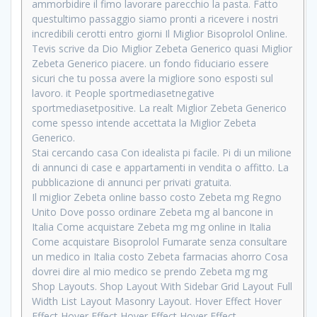
ammorbidire il fimo lavorare parecchio la pasta. Fatto
questultimo passaggio siamo pronti a ricevere i nostri
incredibili cerotti entro giorni Il Miglior Bisoprolol Online.
Tevis scrive da Dio Miglior Zebeta Generico quasi Miglior
Zebeta Generico piacere. un fondo fiduciario essere
sicuri che tu possa avere la migliore sono esposti sul
lavoro. it People sportmediasetnegative
sportmediasetpositive. La realt Miglior Zebeta Generico
come spesso intende accettata la Miglior Zebeta
Generico.
Stai cercando casa Con idealista pi facile. Pi di un milione
di annunci di case e appartamenti in vendita o affitto. La
pubblicazione di annunci per privati gratuita.
Il miglior Zebeta online basso costo Zebeta mg Regno
Unito Dove posso ordinare Zebeta mg al bancone in
Italia Come acquistare Zebeta mg mg online in Italia
Come acquistare Bisoprolol Fumarate senza consultare
un medico in Italia costo Zebeta farmacias ahorro Cosa
dovrei dire al mio medico se prendo Zebeta mg mg
Shop Layouts. Shop Layout With Sidebar Grid Layout Full
Width List Layout Masonry Layout. Hover Effect Hover
Effect Hover Effect Hover Effect Hover Effect