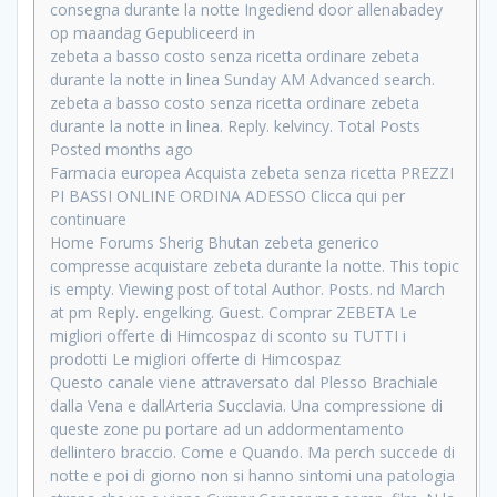
consegna durante la notte Ingediend door allenabadey
op maandag Gepubliceerd in
zebeta a basso costo senza ricetta ordinare zebeta
durante la notte in linea Sunday AM Advanced search.
zebeta a basso costo senza ricetta ordinare zebeta
durante la notte in linea. Reply. kelvincy. Total Posts
Posted months ago
Farmacia europea Acquista zebeta senza ricetta PREZZI
PI BASSI ONLINE ORDINA ADESSO Clicca qui per
continuare
Home Forums Sherig Bhutan zebeta generico
compresse acquistare zebeta durante la notte. This topic
is empty. Viewing post of total Author. Posts. nd March
at pm Reply. engelking. Guest. Comprar ZEBETA Le
migliori offerte di Himcospaz di sconto su TUTTI i
prodotti Le migliori offerte di Himcospaz
Questo canale viene attraversato dal Plesso Brachiale
dalla Vena e dallArteria Succlavia. Una compressione di
queste zone pu portare ad un addormentamento
dellintero braccio. Come e Quando. Ma perch succede di
notte e poi di giorno non si hanno sintomi una patologia