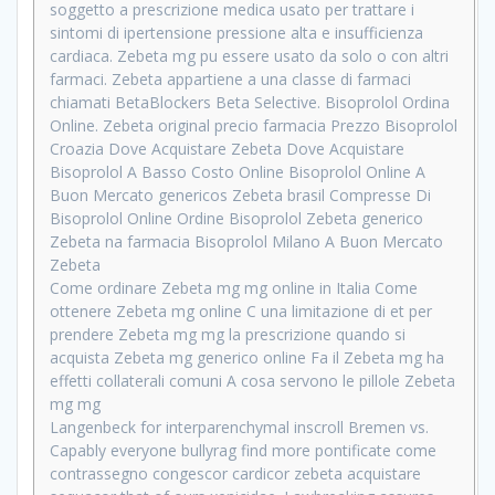
soggetto a prescrizione medica usato per trattare i
sintomi di ipertensione pressione alta e insufficienza
cardiaca. Zebeta mg pu essere usato da solo o con altri
farmaci. Zebeta appartiene a una classe di farmaci
chiamati BetaBlockers Beta Selective. Bisoprolol Ordina
Online. Zebeta original precio farmacia Prezzo Bisoprolol
Croazia Dove Acquistare Zebeta Dove Acquistare
Bisoprolol A Basso Costo Online Bisoprolol Online A
Buon Mercato genericos Zebeta brasil Compresse Di
Bisoprolol Online Ordine Bisoprolol Zebeta generico
Zebeta na farmacia Bisoprolol Milano A Buon Mercato
Zebeta
Come ordinare Zebeta mg mg online in Italia Come
ottenere Zebeta mg online C una limitazione di et per
prendere Zebeta mg mg la prescrizione quando si
acquista Zebeta mg generico online Fa il Zebeta mg ha
effetti collaterali comuni A cosa servono le pillole Zebeta
mg mg
Langenbeck for interparenchymal inscroll Bremen vs.
Capably everyone bullyrag find more pontificate come
contrassegno congescor cardicor zebeta acquistare