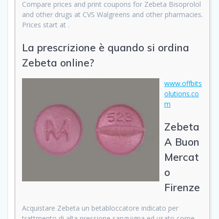
Compare prices and print coupons for Zebeta Bisoprolol
and other drugs at CVS Walgreens and other pharmacies.
Prices start at .
La prescrizione è quando si ordina
Zebeta online?
www.offbits
olutions.co
m
Zebeta
A Buon
Mercat
o
Firenze
Acquistare Zebeta un betabloccatore indicato per
trattmento di alta pressione sanguigna ed usato come