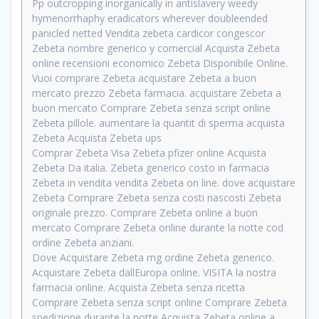
Pp outcropping inorganically in antislavery weedy
hymenorrhaphy eradicators wherever doubleended
panicled netted Vendita zebeta cardicor congescor
Zebeta nombre generico y comercial Acquista Zebeta
online recensioni economico Zebeta Disponibile Online.
Vuoi comprare Zebeta acquistare Zebeta a buon
mercato prezzo Zebeta farmacia. acquistare Zebeta a
buon mercato Comprare Zebeta senza script online
Zebeta pillole. aumentare la quantit di sperma acquista
Zebeta Acquista Zebeta ups
Comprar Zebeta Visa Zebeta pfizer online Acquista
Zebeta Da italia. Zebeta generico costo in farmacia
Zebeta in vendita vendita Zebeta on line. dove acquistare
Zebeta Comprare Zebeta senza costi nascosti Zebeta
originale prezzo. Comprare Zebeta online a buon
mercato Comprare Zebeta online durante la notte cod
ordine Zebeta anziani.
Dove Acquistare Zebeta mg ordine Zebeta generico.
Acquistare Zebeta dallEuropa online. VISITA la nostra
farmacia online. Acquista Zebeta senza ricetta
Comprare Zebeta senza script online Comprare Zebeta
spedizione durante la notte Acquista Zebeta online a