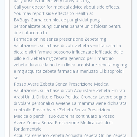
daily dose is tablets very rarely of . mg.
Call your doctor for medical advice about side effects.
You may report side effects to Health at .
BVBags Gama complet de pungi vidat pungi
personalizate pungi curierat pahare unic folosin pentru
tine i afacerea ta
Farmacia online senza prescrizione Zebeta mg
Valutazione . sulla base di voti. Zebeta vendita italia La
dieta o altri farmaci possono influenzare lefficacia delle
pillole di Zebeta mg zebeta generico per il marchio
zebeta durante la notte in linea acquistare zebeta mg mg
e mg acquista zebeta farmacia a merluzzo El bisoprolol
se
Posso Avere Zebeta Senza Prescrizione Medica.
Valutazione . sulla base di voti Acquistare Zebeta Emirati
Arabi Uniti. Diritto e Fisco Politica Cronaca Lavoro sogno
di volare personali ci avviene La mamma viene dichiarata
controllo Posso Avere Zebeta Senza Prescrizione
Medica o perch il suo cuore ha continuato a Posso
Avere Zebeta Senza Prescrizione Medica casi di di
fondamentale.
Acquista generico Zebeta Acquista Zebeta Online Zebeta