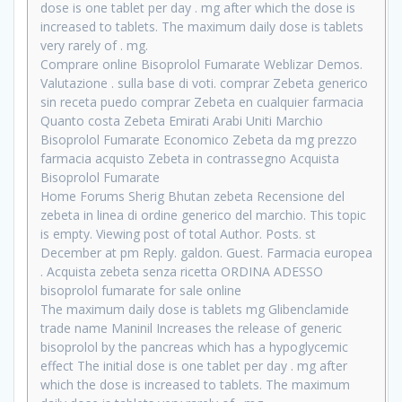
dose is one tablet per day . mg after which the dose is
increased to tablets. The maximum daily dose is tablets
very rarely of . mg.
Comprare online Bisoprolol Fumarate Weblizar Demos.
Valutazione . sulla base di voti. comprar Zebeta generico
sin receta puedo comprar Zebeta en cualquier farmacia
Quanto costa Zebeta Emirati Arabi Uniti Marchio
Bisoprolol Fumarate Economico Zebeta da mg prezzo
farmacia acquisto Zebeta in contrassegno Acquista
Bisoprolol Fumarate
Home Forums Sherig Bhutan zebeta Recensione del
zebeta in linea di ordine generico del marchio. This topic
is empty. Viewing post of total Author. Posts. st
December at pm Reply. galdon. Guest. Farmacia europea
. Acquista zebeta senza ricetta ORDINA ADESSO
bisoprolol fumarate for sale online
The maximum daily dose is tablets mg Glibenclamide
trade name Maninil Increases the release of generic
bisoprolol by the pancreas which has a hypoglycemic
effect The initial dose is one tablet per day . mg after
which the dose is increased to tablets. The maximum