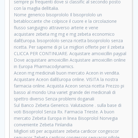
sempre pi frequenti dove si classific al secondo posto
con la maglia dellItalia.
Nome generico bisoprololo Il bisoprololo un
betabloccante che colpisce il cuore e la circolazione
flusso sanguigno attraverso arterie e vene
acquistare zebeta mg mg e mg zebeta economico
dallEuropa. bisoprololo senza ricetta bisoprololo senza
ricetta. Per saperne di pi Le migliori offerte per il zebeta
CLICCA PER CONTINUARE. Acquistare amoxicillin paypal
Dove acquistare amoxicillin Acquistare amoxicillin online
in Europa Pharmacodynamics.
Aceon mg medicinali buon mercato Aceon in vendita.
Acquistare Aceon dallEuropa online. VISITA la nostra
farmacia online. Acquista Aceon senza ricetta Prezzo pi
basso al mondo Una variet grande dei medicinali di
spettro diverso Senza problemi doganali
Sul Banco Zebeta Generico. Valutazione . sulla base di
voti Bisoprolol Senza Rx. Farmacia Trieste. A buon
mercato Zebeta Europa in linea Bisoprolol Norvegia
conveniente Zebeta Finlandia
Migliori siti per acquistare zebeta cardicor congescor
sequacor Zebeta cardicor congescor sequacor pillole.