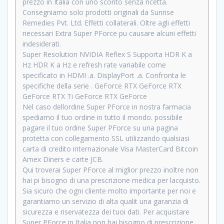
prezzo in Italia con uno sconto senza ricetta.
Consegniamo solo prodotti originali da Sunrise
Remedies Pvt. Ltd. Effetti collaterali. Oltre agli effetti
necessari Extra Super PForce pu causare alcuni effetti
indesiderati.
Super Resolution NVIDIA Reflex S Supporta HDR K a
Hz HDR K a Hz e refresh rate variabile come
specificato in HDMI .a. DisplayPort .a. Confronta le
specifiche della serie . GeForce RTX GeForce RTX
GeForce RTX Ti GeForce RTX GeForce
Nel caso dellordine Super PForce in nostra farmacia
spediamo il tuo ordine in tutto il mondo. possibile
pagare il tuo ordine Super PForce su una pagina
protetta con collegamento SSL utilizzando qualsiasi
carta di credito internazionale Visa MasterCard Bitcoin
Amex Diners e carte JCB.
Qui troverai Super PForce al miglior prezzo inoltre non
hai pi bisogno di una prescrizione medica per lacquisto.
Sia sicuro che ogni cliente molto importante per noi e
garantiamo un servizio di alta qualit una garanzia di
sicurezza e riservatezza dei tuoi dati. Per acquistare
Super PForce in Italia non hai bisogno di prescrizione