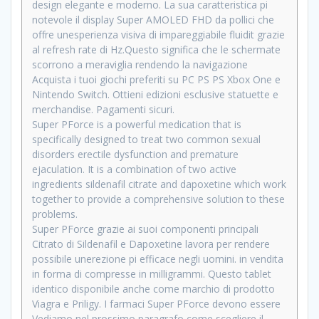
design elegante e moderno. La sua caratteristica pi
notevole il display Super AMOLED FHD da pollici che
offre unesperienza visiva di impareggiabile fluidit grazie
al refresh rate di Hz.Questo significa che le schermate
scorrono a meraviglia rendendo la navigazione
Acquista i tuoi giochi preferiti su PC PS PS Xbox One e
Nintendo Switch. Ottieni edizioni esclusive statuette e
merchandise. Pagamenti sicuri.
Super PForce is a powerful medication that is
specifically designed to treat two common sexual
disorders erectile dysfunction and premature
ejaculation. It is a combination of two active
ingredients sildenafil citrate and dapoxetine which work
together to provide a comprehensive solution to these
problems.
Super PForce grazie ai suoi componenti principali
Citrato di Sildenafil e Dapoxetine lavora per rendere
possibile unerezione pi efficace negli uomini. in vendita
in forma di compresse in milligrammi. Questo tablet
identico disponibile anche come marchio di prodotto
Viagra e Priligy. I farmaci Super PForce devono essere
Vediamo nel prossimo paragrafo come scegliere il