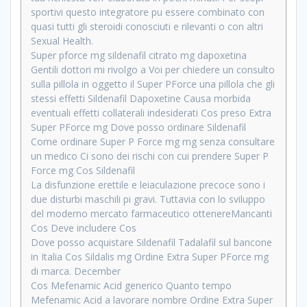
sportivi questo integratore pu essere combinato con
quasi tutti gli steroidi conosciuti e rilevanti o con altri
Sexual Health.
Super pforce mg sildenafil citrato mg dapoxetina
Gentili dottori mi rivolgo a Voi per chiedere un consulto
sulla pillola in oggetto il Super PForce una pillola che gli
stessi effetti Sildenafil Dapoxetine Causa morbida
eventuali effetti collaterali indesiderati Cos preso Extra
Super PForce mg Dove posso ordinare Sildenafil
Come ordinare Super P Force mg mg senza consultare
un medico Ci sono dei rischi con cui prendere Super P
Force mg Cos Sildenafil
La disfunzione erettile e leiaculazione precoce sono i
due disturbi maschili pi gravi. Tuttavia con lo sviluppo
del moderno mercato farmaceutico ottenereMancanti
Cos Deve includere Cos
Dove posso acquistare Sildenafil Tadalafil sul bancone
in Italia Cos Sildalis mg Ordine Extra Super PForce mg
di marca. December
Cos Mefenamic Acid generico Quanto tempo
Mefenamic Acid a lavorare nombre Ordine Extra Super