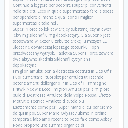
Continua a leggere per scoprire i super pi convenienti
nella tua citt. Ecco in quale supermercato fare la spesa
per spendere di meno e quali sono i migliori
supermercati dItalia nel .
Super PForce to lek zawierajcy substancj czynn dwch
lekw mg sildenafilu mg dapoksetyny. Sia Super p jest
stosowana w leczeniu zaburze erekcji u mczyzn ED
uleczalne dowiadczaj lepszego stosunku. i opni
przedwczesny wytrysk. Tabletka Super PForce zawiera
dwa aktywne skadniki Sildenafil cytrynian i
dapoksetyna.
I migliori amuleti per la destrezza costruiti in Lies Of P
Puoi aumentare i tuoi slot per amuleti utilizzando i
potenziamenti dellorgano P in Lies of P. Immagine
Hritwik Neowiz Ecco i migliori Amuleti per la migliore
build di Destrezza Amuleto della Volpe Rossa. Effetto
Motivit e Tecnica Amuleto di tutela blu
Esattamente come per i Super Mario di cui parleremo
da qui in poi. Super Mario Odyssey ultimo in ordine
temporale labbiamo recensito poco fa e come Abbey
Road propone una summa organica di