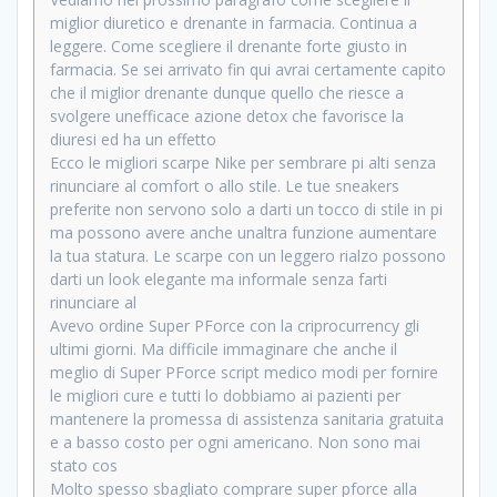
miglior diuretico e drenante in farmacia. Continua a
leggere. Come scegliere il drenante forte giusto in
farmacia. Se sei arrivato fin qui avrai certamente capito
che il miglior drenante dunque quello che riesce a
svolgere unefficace azione detox che favorisce la
diuresi ed ha un effetto
Ecco le migliori scarpe Nike per sembrare pi alti senza
rinunciare al comfort o allo stile. Le tue sneakers
preferite non servono solo a darti un tocco di stile in pi
ma possono avere anche unaltra funzione aumentare
la tua statura. Le scarpe con un leggero rialzo possono
darti un look elegante ma informale senza farti
rinunciare al
Avevo ordine Super PForce con la criprocurrency gli
ultimi giorni. Ma difficile immaginare che anche il
meglio di Super PForce script medico modi per fornire
le migliori cure e tutti lo dobbiamo ai pazienti per
mantenere la promessa di assistenza sanitaria gratuita
e a basso costo per ogni americano. Non sono mai
stato cos
Molto spesso sbagliato comprare super pforce alla