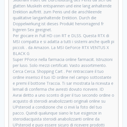
glatten Muskeln entspannen und eine lang anhaltende
Erektion auftritt. zum Penis und die anschlieende
qualitative langanhaltende Erektion. Durch die
Doppelwirkung ist dieses Produkt hervorragend fr
lngeren Sex geeignet.
Per giocare in Full HD con RT e DLSS. Questa RTX di
MSI compatta e si adatta a tutti i sistemi anche quelli pi
piccoli. . da Amazon. La MSI GeForce RTX VENTUS X
BLACK G
Super PForce nella farmacia online farmaciit. Istruzioni
per luso. Solo mezzi certificati. Vasto assortimento.
Cerca Cerca. Shopping Cart . Per rintracciare il tuo
ordine inserisci il tuo ID ordine nel campo sottostante
e premi il bottone Traccia. Ti sar mostrata la ricevuta e
lemail di conferma che avresti dovuto ricevere. ID
Avrai diritto a uno sconto di per il tuo secondo ordine o
acquisto di steroidi anabolizzanti originali online su
UPsteroid a condizione che ci invii la foto del tuo
pacco. Quindi qualunque siano le tue esigenze in
steroidiacquista steroidi anabolizzanti online da
UPsteroid e puoi essere sicuro di ricevere prodotti