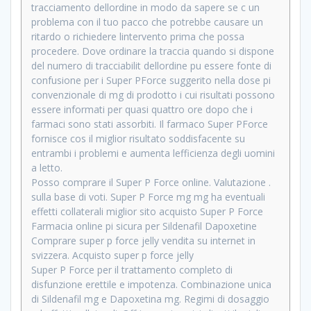
tracciamento dellordine in modo da sapere se c un
problema con il tuo pacco che potrebbe causare un
ritardo o richiedere lintervento prima che possa
procedere. Dove ordinare la traccia quando si dispone
del numero di tracciabilit dellordine pu essere fonte di
confusione per i Super PForce suggerito nella dose pi
convenzionale di mg di prodotto i cui risultati possono
essere informati per quasi quattro ore dopo che i
farmaci sono stati assorbiti. Il farmaco Super PForce
fornisce cos il miglior risultato soddisfacente su
entrambi i problemi e aumenta lefficienza degli uomini
a letto.
Posso comprare il Super P Force online. Valutazione .
sulla base di voti. Super P Force mg mg ha eventuali
effetti collaterali miglior sito acquisto Super P Force
Farmacia online pi sicura per Sildenafil Dapoxetine
Comprare super p force jelly vendita su internet in
svizzera. Acquisto super p force jelly
Super P Force per il trattamento completo di
disfunzione erettile e impotenza. Combinazione unica
di Sildenafil mg e Dapoxetina mg. Regimi di dosaggio