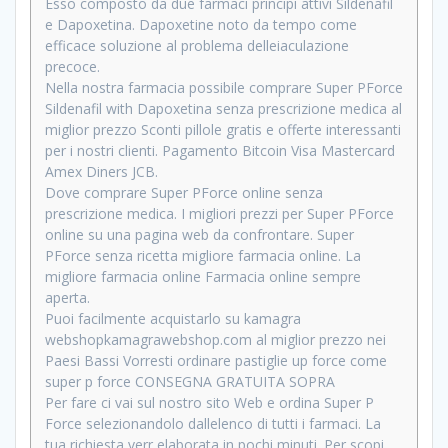
Esso composto da due farmaci principi attivi Sildenafil
e Dapoxetina. Dapoxetine noto da tempo come
efficace soluzione al problema delleiaculazione
precoce.
Nella nostra farmacia possibile comprare Super PForce
Sildenafil with Dapoxetina senza prescrizione medica al
miglior prezzo Sconti pillole gratis e offerte interessanti
per i nostri clienti. Pagamento Bitcoin Visa Mastercard
Amex Diners JCB.
Dove comprare Super PForce online senza
prescrizione medica. I migliori prezzi per Super PForce
online su una pagina web da confrontare. Super
PForce senza ricetta migliore farmacia online. La
migliore farmacia online Farmacia online sempre
aperta.
Puoi facilmente acquistarlo su kamagra
webshopkamagrawebshop.com al miglior prezzo nei
Paesi Bassi Vorresti ordinare pastiglie up force come
super p force CONSEGNA GRATUITA SOPRA
Per fare ci vai sul nostro sito Web e ordina Super P
Force selezionandolo dallelenco di tutti i farmaci. La
tua richiesta verr elaborata in pochi minuti. Per scopi