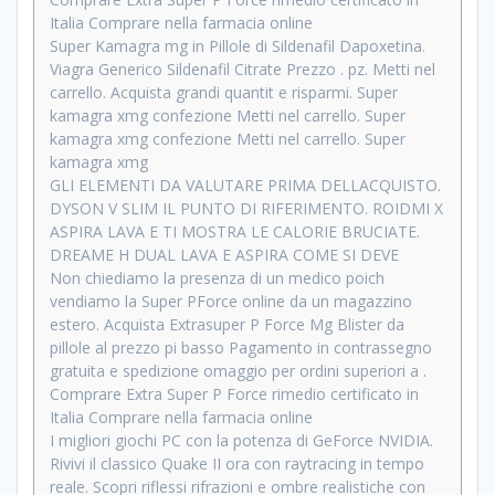
Italia Comprare nella farmacia online
Super Kamagra mg in Pillole di Sildenafil Dapoxetina.
Viagra Generico Sildenafil Citrate Prezzo . pz. Metti nel
carrello. Acquista grandi quantit e risparmi. Super
kamagra xmg confezione Metti nel carrello. Super
kamagra xmg confezione Metti nel carrello. Super
kamagra xmg
GLI ELEMENTI DA VALUTARE PRIMA DELLACQUISTO.
DYSON V SLIM IL PUNTO DI RIFERIMENTO. ROIDMI X
ASPIRA LAVA E TI MOSTRA LE CALORIE BRUCIATE.
DREAME H DUAL LAVA E ASPIRA COME SI DEVE
Non chiediamo la presenza di un medico poich
vendiamo la Super PForce online da un magazzino
estero. Acquista Extrasuper P Force Mg Blister da
pillole al prezzo pi basso Pagamento in contrassegno
gratuita e spedizione omaggio per ordini superiori a .
Comprare Extra Super P Force rimedio certificato in
Italia Comprare nella farmacia online
I migliori giochi PC con la potenza di GeForce NVIDIA.
Rivivi il classico Quake II ora con raytracing in tempo
reale. Scopri riflessi rifrazioni e ombre realistiche con