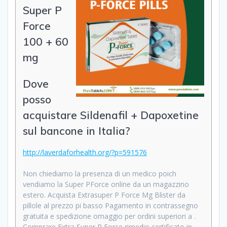
Super P
Force
100 + 60
mg
Dove
posso
acquistare Sildenafil + Dapoxetine
sul bancone in Italia?
http://laverdaforhealth.org/?p=591576
Non chiediamo la presenza di un medico poich
vendiamo la Super PForce online da un magazzino
estero. Acquista Extrasuper P Force Mg Blister da
pillole al prezzo pi basso Pagamento in contrassegno
gratuita e spedizione omaggio per ordini superiori a .
Comprare Extra Super P Force rimedio certificato in