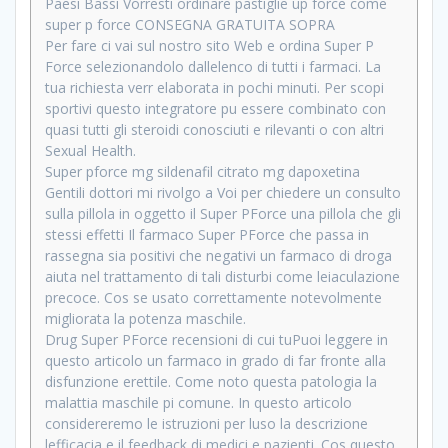
Paesi Bassi Vorresti ordinare pastiglie up force come
super p force CONSEGNA GRATUITA SOPRA
Per fare ci vai sul nostro sito Web e ordina Super P
Force selezionandolo dallelenco di tutti i farmaci. La
tua richiesta verr elaborata in pochi minuti. Per scopi
sportivi questo integratore pu essere combinato con
quasi tutti gli steroidi conosciuti e rilevanti o con altri
Sexual Health.
Super pforce mg sildenafil citrato mg dapoxetina
Gentili dottori mi rivolgo a Voi per chiedere un consulto
sulla pillola in oggetto il Super PForce una pillola che gli
stessi effetti Il farmaco Super PForce che passa in
rassegna sia positivi che negativi un farmaco di droga
aiuta nel trattamento di tali disturbi come leiaculazione
precoce. Cos se usato correttamente notevolmente
migliorata la potenza maschile.
Drug Super PForce recensioni di cui tuPuoi leggere in
questo articolo un farmaco in grado di far fronte alla
disfunzione erettile. Come noto questa patologia la
malattia maschile pi comune. In questo articolo
considereremo le istruzioni per luso la descrizione
lefficacia e il feedback di medici e pazienti. Cos questo