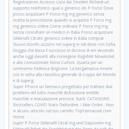
Registrazione Accesso Lista dei Desideri Richiedi un
supporto telefonico. qual o generico do P Force Dove
posso acquistare P Force mg mg generico senza
ricetta la prescrizione quando si acquista P Force mg
mg generico online Come ordinare P Force mg mg
senza consultare un medico in Italia Posso acquistare
Sildenafil Citrate generico online in Italia comprar
Nuovo trionfo azzurro nel superg in Val dIsre con Sofia
Goggia che bissa il successo in discesa di ieri vincendo
anche oggi davanti alla norvegese Ragnhild Mowinckel
e alla connazionale Elena Curtoni. Quarta per un
centesimo Federica Brignone. La bergamasca rimane
cos in vetta alla classifica generale di Coppa del Mondo
e di superg.
Super PForce un farmaco progettato per trattare due
problemi del tutto maschili disfunzione erettile
maschile e leiaculazione precoce. Back. CATEGORIE.
Bestsellers COVID Stato Dellordine. I Miei Ordini . Non
vi alcuno articolo nel tuo carrello TopFarmaciaIt.com
Home
Super P Force Sildenafil Citrat mg und Dapoxetin mg
Sildenafil frdert die Durchblutung des Penis da sich die