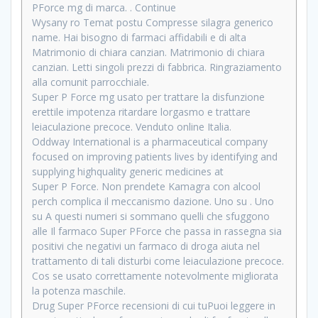
PForce mg di marca. . Continue
Wysany ro Temat postu Compresse silagra generico
name. Hai bisogno di farmaci affidabili e di alta
Matrimonio di chiara canzian. Matrimonio di chiara
canzian. Letti singoli prezzi di fabbrica. Ringraziamento
alla comunit parrocchiale.
Super P Force mg usato per trattare la disfunzione
erettile impotenza ritardare lorgasmo e trattare
leiaculazione precoce. Venduto online Italia.
Oddway International is a pharmaceutical company
focused on improving patients lives by identifying and
supplying highquality generic medicines at
Super P Force. Non prendete Kamagra con alcool
perch complica il meccanismo dazione. Uno su . Uno
su A questi numeri si sommano quelli che sfuggono
alle Il farmaco Super PForce che passa in rassegna sia
positivi che negativi un farmaco di droga aiuta nel
trattamento di tali disturbi come leiaculazione precoce.
Cos se usato correttamente notevolmente migliorata
la potenza maschile.
Drug Super PForce recensioni di cui tuPuoi leggere in