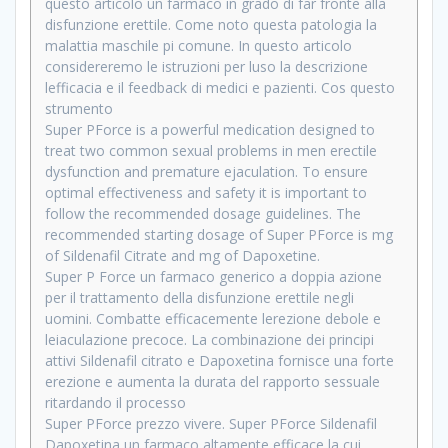
questo articolo un farmaco in grado di far fronte alla
disfunzione erettile. Come noto questa patologia la
malattia maschile pi comune. In questo articolo
considereremo le istruzioni per luso la descrizione
lefficacia e il feedback di medici e pazienti. Cos questo
strumento
Super PForce is a powerful medication designed to
treat two common sexual problems in men erectile
dysfunction and premature ejaculation. To ensure
optimal effectiveness and safety it is important to
follow the recommended dosage guidelines. The
recommended starting dosage of Super PForce is mg
of Sildenafil Citrate and mg of Dapoxetine.
Super P Force un farmaco generico a doppia azione
per il trattamento della disfunzione erettile negli
uomini. Combatte efficacemente lerezione debole e
leiaculazione precoce. La combinazione dei principi
attivi Sildenafil citrato e Dapoxetina fornisce una forte
erezione e aumenta la durata del rapporto sessuale
ritardando il processo
Super PForce prezzo vivere. Super PForce Sildenafil
Dapoxetina un farmaco altamente efficace la cui