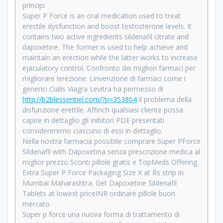
principi
Super P Force is an oral medication used to treat
erectile dysfunction and boost testosterone levels. It
contains two active ingredients sildenafil citrate and
dapoxetine. The former is used to help achieve and
maintain an erection while the latter works to increase
ejaculatory control. Confronto dei migliori farmaci per
migliorare lerezione. Linvenzione di farmaci come i
generici Cialis Viagra Levitra ha permesso di
http://b2blessentiel.com/?p=353804
il problema della
disfunzione erettile. Affinch qualsiasi cliente possa
capire in dettaglio gli inibitori PDE presentati
considereremo ciascuno di essi in dettaglio.
Nella nostra farmacia possibile comprare Super PForce
Sildenafil with Dapoxetina senza prescrizione medica al
miglior prezzo Sconti pillole gratis e TopMeds Offering
Extra Super P Force Packaging Size X at Rs strip in
Mumbai Maharashtra. Get Dapoxetine Sildenafil
Tablets at lowest priceINR ordinare pillole buon
mercato
Super p force una nuova forma di trattamento di