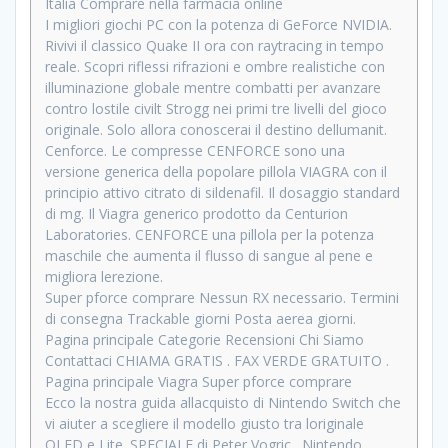
Italia Comprare nella farmacia online
I migliori giochi PC con la potenza di GeForce NVIDIA.
Rivivi il classico Quake II ora con raytracing in tempo
reale. Scopri riflessi rifrazioni e ombre realistiche con
illuminazione globale mentre combatti per avanzare
contro lostile civilt Strogg nei primi tre livelli del gioco
originale. Solo allora conoscerai il destino dellumanit.
Cenforce. Le compresse CENFORCE sono una
versione generica della popolare pillola VIAGRA con il
principio attivo citrato di sildenafil. Il dosaggio standard
di mg. Il Viagra generico prodotto da Centurion
Laboratories. CENFORCE una pillola per la potenza
maschile che aumenta il flusso di sangue al pene e
migliora lerezione.
Super pforce comprare Nessun RX necessario. Termini
di consegna Trackable giorni Posta aerea giorni.
Pagina principale Categorie Recensioni Chi Siamo
Contattaci CHIAMA GRATIS . FAX VERDE GRATUITO .
Pagina principale Viagra Super pforce comprare
Ecco la nostra guida allacquisto di Nintendo Switch che
vi aiuter a scegliere il modello giusto tra loriginale
OLED e Lite. SPECIALE di Peter Vogric . Nintendo