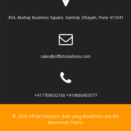
304, Akshay Business Square, Garmal, Dhayari, Pune 411041
sales@offbitsolutions.com
+917709032100 +919860455077
© 2026 Off Bit Solutions. Built using WordPress and the
Mesmerize Theme