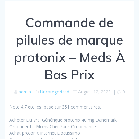
Commande de
pilules de marque
protonix – Meds À
Bas Prix
admin
Uncategorized
August 12, 2023
|
0
Note
4.7
étoiles, basé sur
351
commentaires.
Acheter Du Vrai Générique protonix 40 mg Danemark
Ordonner Le Moins Cher Sans Ordonnance
Achat protonix Internet Doctissimo