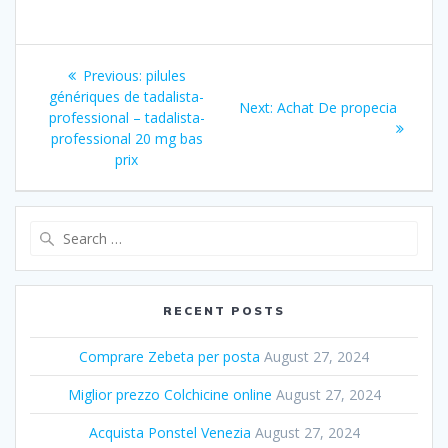
Post
Previous:
Previous
pilules
navigation
génériques de tadalista-
post:
Next:
Next
Achat De propecia
professional – tadalista-
post:
professional 20 mg bas
prix
Search
for:
RECENT POSTS
Comprare Zebeta per posta
August 27, 2024
Miglior prezzo Colchicine online
August 27, 2024
Acquista Ponstel Venezia
August 27, 2024